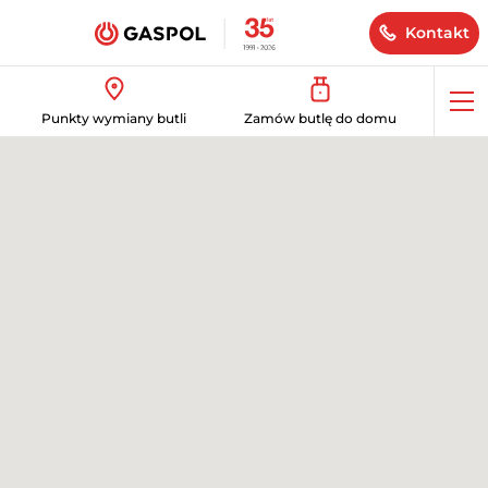
Kontakt
Op
Punkty wymiany butli
Zamów butlę do domu
me