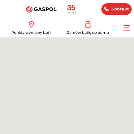
Kontakt
Op
Punkty wymiany butli
Zamów butlę do domu
me