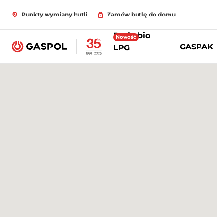
Punkty wymiany butli
Zamów butlę do domu
Butle bio
Nowość
GASPAK
LPG