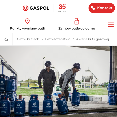
Kontakt
Op
Punkty wymiany butli
Zamów butlę do domu
me
Gaz w butlach
Gaz w butlach, Butle gazowe, Dostawca gazu |
Bezpieczeństwo
Bezpieczeństwo butli ga
Awaria butli gazowej
GASPOL
–
Gaz
płynny,
bio
LPG,
instalacje
zbiornikowe
i
hybrydowe