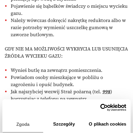
Pojawienie się bąbelków świadczy o miejscu wycieku
gazu.
Należy wówczas dokręcić nakrętkę reduktora albo w
razie potrzeby wymienić uszczelkę gumową w
zaworze butlowym.
GDY NIE MA MOŻLIWOŚCI WYKRYCIA LUB USUNIĘCIA
ŹRÓDŁA WYCIEKU GAZU:
Wynieś butlę na zewnątrz pomieszczenia.
Powiadom osoby mieszkające w pobliżu o
zagrożeniu i opuść budynek.
Jak najszybciej wezwij Straż pożarną (tel.
998
)
korzystając z telefonu na zewnątrz.
Skontaktuj się ze swoim dostawcą gazu.
Szczegóły
O plikach cookies
Zgoda