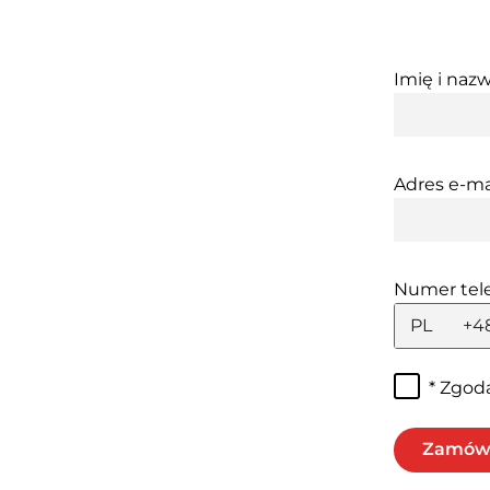
Imię i nazw
Adres e-ma
Numer tel
PL
+4
* Zgod
Zamów 