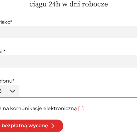
ciągu 24h w dni robocze
isko*
il*
efonu*
8
a na komunikację elektroniczną
[...]
bezpłatną wycenę