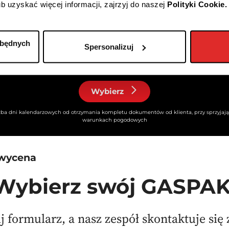
b uzyskać więcej informacji, zajrzyj do naszej
Polityki Cookie.
Promocja
basador kampanii – możliwość udziału w kampaniach
zbędnych
omocyjnych GASPOLU
Spersonalizuj
łonkostwo w programie poleceń – nawet do
5000 zł
zniżki n
Wybierz
zba dni kalendarzowych od otrzymania kompletu dokumentów od klienta, przy sprzyjaj
warunkach pogodowych
 wycena
Wybierz swój GASPAK
 formularz, a nasz zespół skontaktuje się