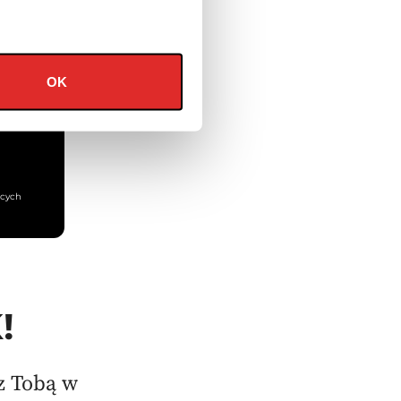
OK
a gaz
ących
!
 z Tobą w