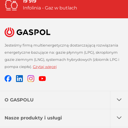
19 919
Infolinia - Gaz w butlach
Jesteśmy firmą multienergetyczną dostarczającą rozwiązania
energetyczne bazujące na: gazie płynnym (LPG), skroplonym
gazie ziemnym (LNG), systemach hybrydowych (zbiornik LPG i
pompa ciepła).
Czytaj więcej
Facebook
Linkedin
Instagram
Profil
GASPOL
GASPOL
YouTube
GASPOL
O GASPOLU
Nasze produkty i usługi