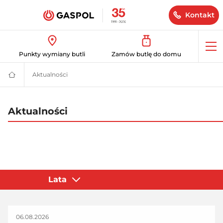
Kontakt
Op
Punkty wymiany butli
Zamów butlę do domu
me
Aktualności
GASPOL
–
Gaz
płynny,
bio
Aktualności
LPG,
instalacje
zbiornikowe
i
hybrydowe
06.08.2026