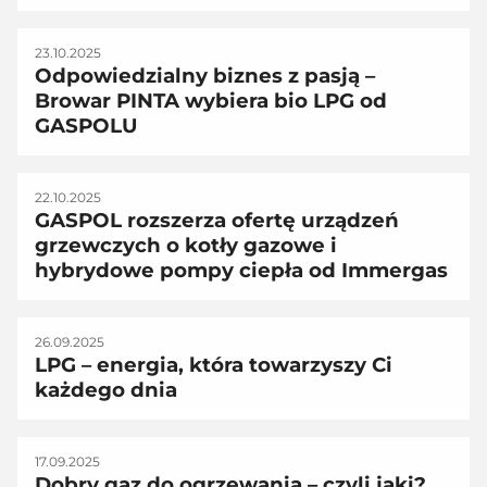
23.10.2025
Odpowiedzialny biznes z pasją –
Browar PINTA wybiera bio LPG od
GASPOLU
22.10.2025
GASPOL rozszerza ofertę urządzeń
grzewczych o kotły gazowe i
hybrydowe pompy ciepła od Immergas
26.09.2025
LPG – energia, która towarzyszy Ci
każdego dnia
17.09.2025
Dobry gaz do ogrzewania – czyli jaki?