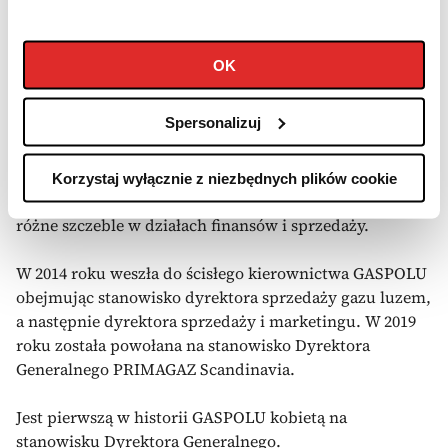
Logo poziome GASPOL (wersja pomocnicza) - PNG
OK
Ewa Gawryś-Osińska
Spersonalizuj
Prezes GASPOLU
Związana z GASPOLEM od 1998 roku. Przeszła ścieżkę
Korzystaj wyłącznie z niezbędnych plików cookie
kariery zawodowej od analityka finansowego, poprzez
różne szczeble w działach finansów i sprzedaży.
W 2014 roku weszła do ścisłego kierownictwa GASPOLU
obejmując stanowisko dyrektora sprzedaży gazu luzem,
a następnie dyrektora sprzedaży i marketingu. W 2019
roku została powołana na stanowisko Dyrektora
Generalnego PRIMAGAZ Scandinavia.
Jest pierwszą w historii GASPOLU kobietą na
stanowisku Dyrektora Generalnego.