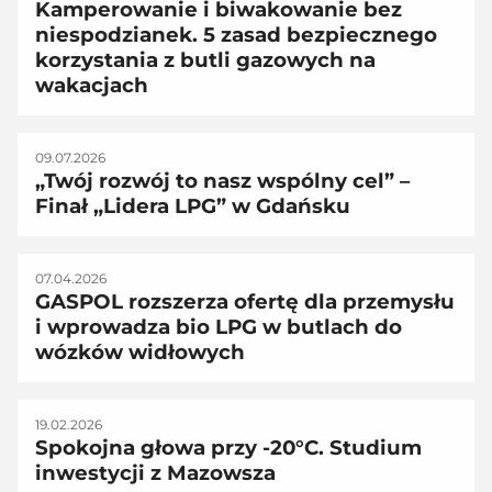
Kamperowanie i biwakowanie bez
niespodzianek. 5 zasad bezpiecznego
korzystania z butli gazowych na
wakacjach
09.07.2026
„Twój rozwój to nasz wspólny cel” –
Finał „Lidera LPG” w Gdańsku
07.04.2026
GASPOL rozszerza ofertę dla przemysłu
i wprowadza bio LPG w butlach do
wózków widłowych
19.02.2026
Spokojna głowa przy -20°C. Studium
inwestycji z Mazowsza