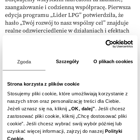
zaangażowanie i codzienną współpracę. Pierwsza
edycja programu „Lider LPG” potwierdziła, że
hasło „Twój rozwój to nasz wspólny cel” znajduje
realne odzwierciedlenie w działaniach i efektach
współpracy z naszymi klientami i partnerami
biznesowymi. Wierzymy, że najlepsze rezultaty
osiągamy razem, dlatego zachęcamy naszych
partnerów do dalszego rozwoju, poszukiwania
Szczegóły
O plikach cookies
Zgoda
nowych szans biznesowych i aktywnego
wykorzystywania potencjału współpracy z
Strona korzysta z plików cookie
GASPOLEM.
Stosujemy pliki cookie, które umożliwiają korzystanie z
naszych stron oraz personalizację treści dla Ciebie.
Jeżeli uznasz się na, kliknij
„OK, dalej”
.
Jeśli chcesz
Related news
See all news
zastosować pliki cookie, kliknij „Chcę dostosować pliki
cookie”.
Jeśli chcesz wybrać swój wybór później lub
uzyskać więcej informacji, zajrzyj do naszej
Polityki
Cookie.