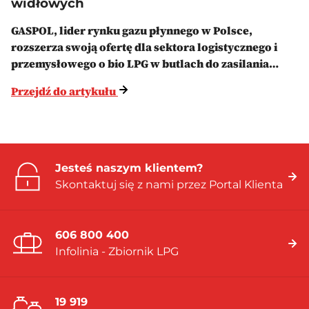
widłowych
GASPOL, lider rynku gazu płynnego w Polsce,
rozszerza swoją ofertę dla sektora logistycznego i
przemysłowego o bio LPG w butlach do zasilania…
Przejdź do artykułu
Jesteś naszym klientem?
Skontaktuj się z nami przez Portal Klienta
606 800 400
Infolinia - Zbiornik LPG
19 919