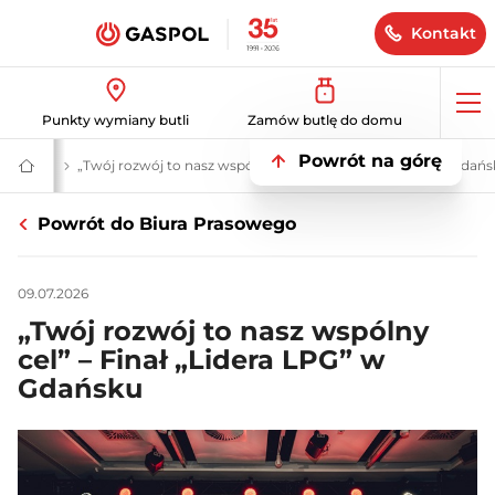
Kontakt
Op
Punkty wymiany butli
Zamów butlę do domu
me
Powrót na górę
ualności
„Twój rozwój to nasz wspólny cel” – Finał „Lidera LPG” w Gdań
GASPOL
–
Gaz
Powrót do Biura Prasowego
płynny,
bio
LPG,
instalacje
09.07.2026
zbiornikowe
i
„Twój rozwój to nasz wspólny
hybrydowe
cel” – Finał „Lidera LPG” w
Gdańsku