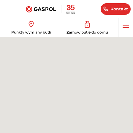
Kontakt
Op
Punkty wymiany butli
Zamów butlę do domu
me