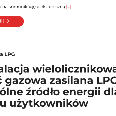
a na komunikację elektroniczną
[...]
ij
wa LPG
alacja wielolicznikow
ć gazowa zasilana LPG
lne źródło energii dl
lu użytkowników