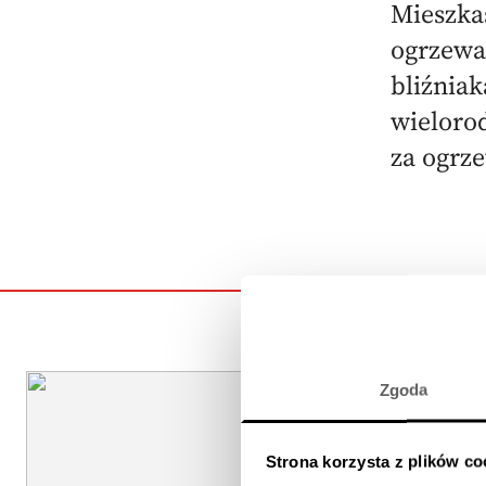
Mieszka
ogrzewa
bliźnia
wielorod
za ogrz
Zgoda
Strona korzysta z plików co