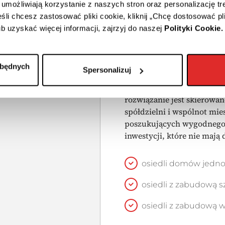
rozwiąza
 umożliwiają korzystanie z naszych stron oraz personalizację tr
nowych b
eśli chcesz zastosować pliki cookie, kliknij „Chcę dostosować pl
b uzyskać więcej informacji, zajrzyj do naszej
Polityki Cookie.
obiektów
zbędnych
Spersonalizuj
Pierwszą instalację wielol
wykonaliśmy ponad 2 tysiąc
rozwiązanie jest skierowa
spółdzielni i wspólnot mi
poszukujących wygodnego,
inwestycji, które nie mają
osiedli domów jedn
osiedli z zabudową 
osiedli z zabudową 