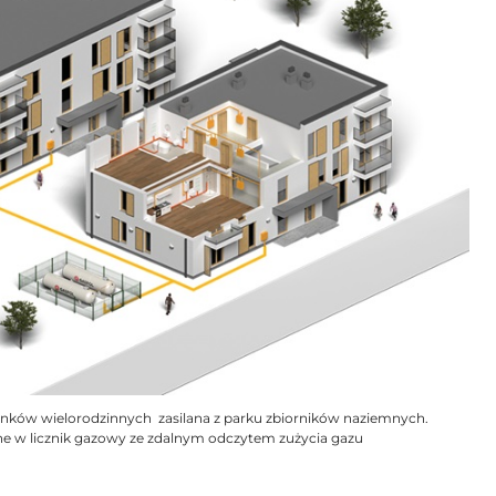
nków wielorodzinnych zasilana z parku zbiorników naziemnych.
e w licznik gazowy ze zdalnym odczytem zużycia gazu