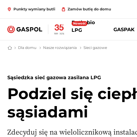
Punkty wymiany butli
Zamów butlę do domu
Butle bio
Nowość
GASPAK
LPG
Dla domu
Ogrzewanie dla domu
Nasze rozwiązania
Sieci gazowe
Gazowa sieć sąs
GASPOL – Gaz płynny, bio LPG, instalacje zbiornikowe i hybrydowe
Sąsiedzka sieć gazowa zasilana LPG
Podziel się ciep
sąsiadami
Zdecyduj się na wielolicznikową instal