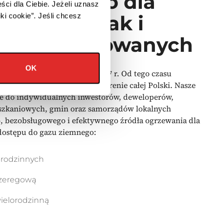
nie zarówno dla
eści dla Ciebie.
Jeżeli uznasz
udynków jak i
iki cookie”.
Jeśli chcesz
 modernizowanych
OK
icznikową zbudowaliśmy w 2007 r. Od tego czasu
e podobnych inwestycji na terenie całej Polski. Nasze
ne do indywidualnych inwestorów, deweloperów,
eszkaniowych, gmin oraz samorządów lokalnych
 bezobsługowego i efektywnego źródła ogrzewania dla
 dostępu do gazu ziemnego:
orodzinnych
szeregową
wielorodzinną