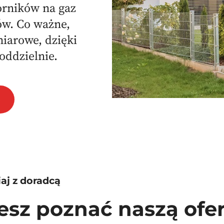
orników na gaz
ów. Co ważne,
iarowe, dzięki
oddzielnie.
aj z doradcą
esz poznać naszą ofe