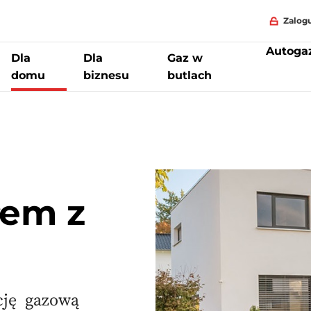
Zalogu
Autoga
Dla
Dla
Gaz w
domu
biznesu
butlach
iedzka zasilana LPG | Ogrzewanie dla domu| Gaspol
łem z
ację gazową