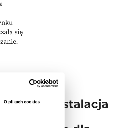
a
ynku
zała się
zanie.
zowa LPG
wa LPG (instalacja
O plikach cookies
nikowa) to