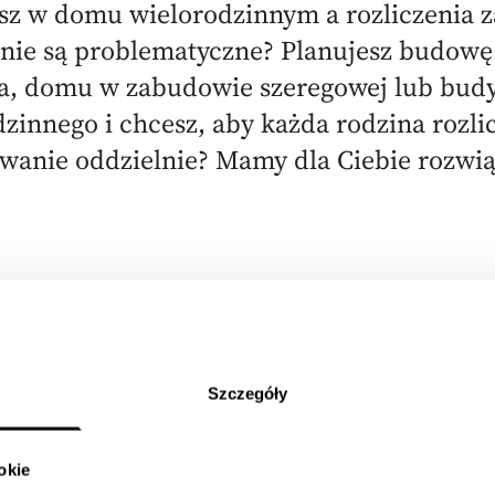
sz w domu wielorodzinnym a rozliczenia z
nie są problematyczne? Planujesz budowę
ka, domu w zabudowie szeregowej lub bud
zinnego i chcesz, aby każda rodzina rozlic
ewanie oddzielnie? Mamy dla Ciebie rozwią
Dla kogo jest sieć ga
Sieć gazo
Szczegóły
wielolicz
okie