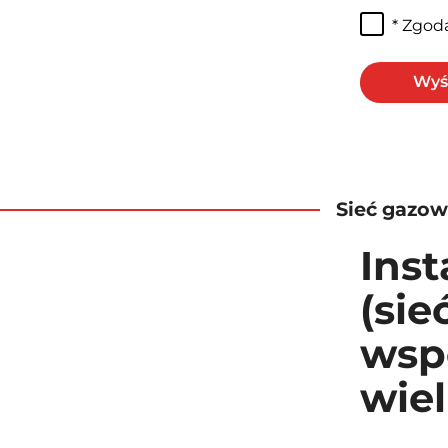
* Zgod
Wyśl
Sieć gazo
Inst
(sie
wspó
wie