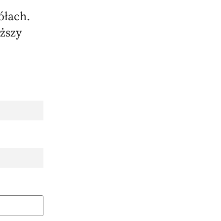
ółach.
ższy
.