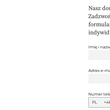
Nasz do
Zadzwoń
formular
indywid
Imię i nazw
Adres e-ma
Numer tel
PL
+4