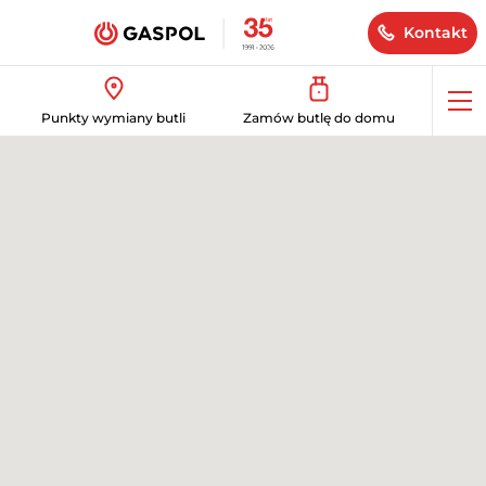
Kontakt
Op
Punkty wymiany butli
Zamów butlę do domu
me