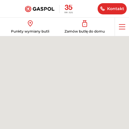
Kontakt
Op
Punkty wymiany butli
Zamów butlę do domu
me