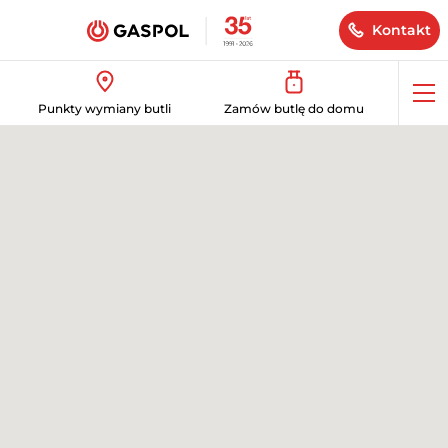
Kontakt
Op
Punkty wymiany butli
Zamów butlę do domu
me