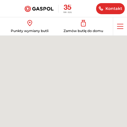
Kontakt
Op
Punkty wymiany butli
Zamów butlę do domu
me