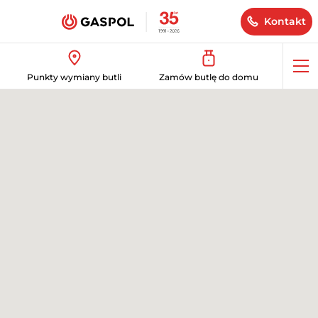
Kontakt
Op
Punkty wymiany butli
Zamów butlę do domu
me