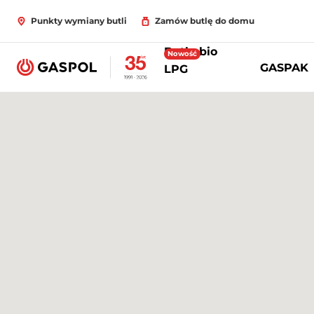
Punkty wymiany butli
Zamów butlę do domu
Butle bio
Nowość
GASPAK
LPG