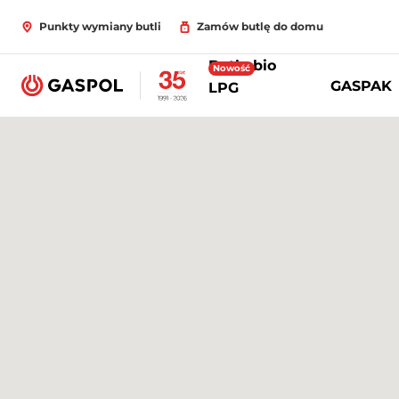
Punkty wymiany butli
Zamów butlę do domu
Butle bio
Nowość
GASPAK
LPG