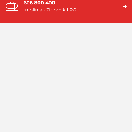
606 800 400
Infolinia - Zbiornik LPG
19 919
Infolinia - Gaz w butlach
Jesteśmy firmą multienergetyczną dostarczającą rozwiązania
energetyczne bazujące na: gazie płynnym (LPG), skroplonym
gazie ziemnym (LNG), systemach hybrydowych (zbiornik LPG i
pompa ciepła).
Czytaj więcej
Facebook
Linkedin
Instagram
Profil
GASPOL
GASPOL
YouTube
GASPOL