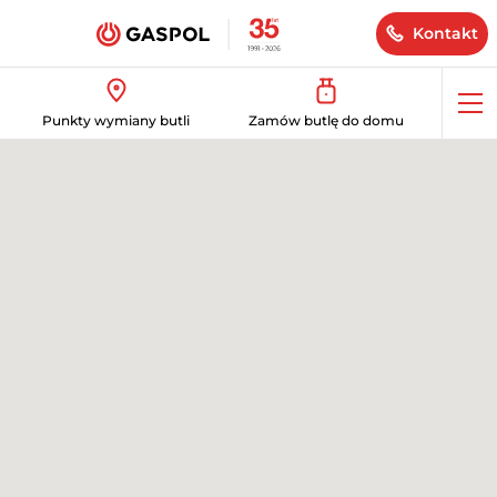
Kontakt
Op
Punkty wymiany butli
Zamów butlę do domu
me