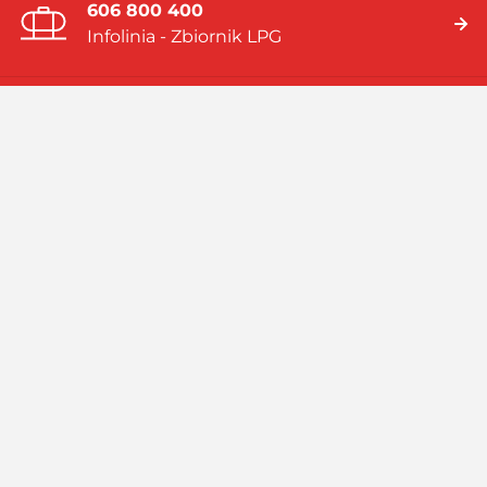
606 800 400
Infolinia - Zbiornik LPG
19 919
Infolinia - Gaz w butlach
Jesteśmy firmą multienergetyczną dostarczającą rozwiązania
energetyczne bazujące na: gazie płynnym (LPG), skroplonym
gazie ziemnym (LNG), systemach hybrydowych (zbiornik LPG i
pompa ciepła).
Czytaj więcej
Facebook
Linkedin
Instagram
Profil
GASPOL
GASPOL
YouTube
GASPOL