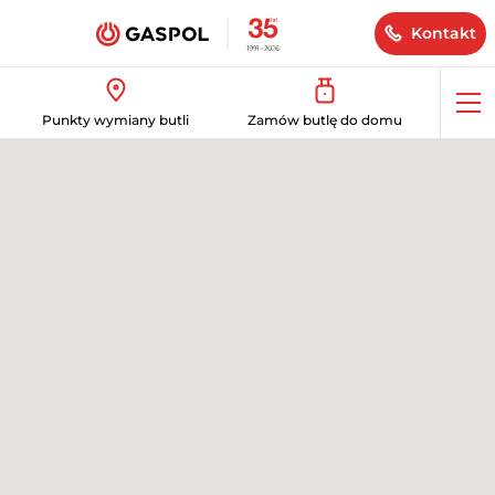
Kontakt
Op
Punkty wymiany butli
Zamów butlę do domu
me