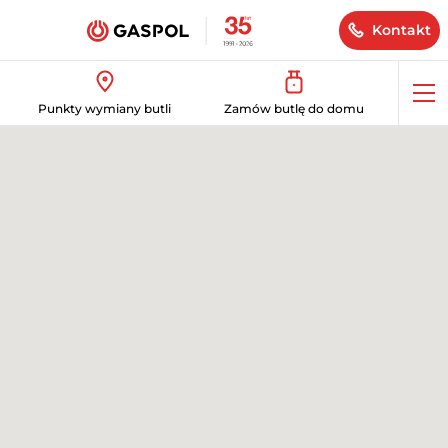
Kontakt
Op
Punkty wymiany butli
Zamów butlę do domu
me