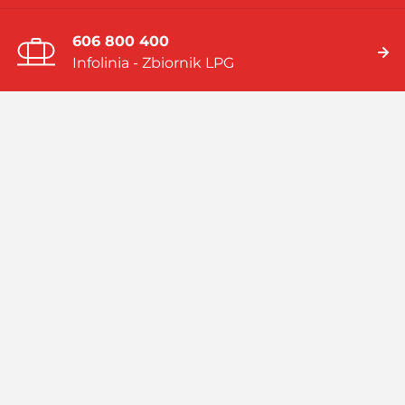
606 800 400
Infolinia - Zbiornik LPG
19 919
Infolinia - Gaz w butlach
Jesteśmy firmą multienergetyczną dostarczającą rozwiązania
energetyczne bazujące na: gazie płynnym (LPG), skroplonym
gazie ziemnym (LNG), systemach hybrydowych (zbiornik LPG i
pompa ciepła).
Czytaj więcej
Facebook
Linkedin
Instagram
Profil
GASPOL
GASPOL
YouTube