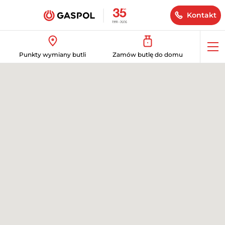
Kontakt
Op
Punkty wymiany butli
Zamów butlę do domu
me