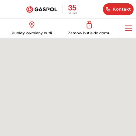
Kontakt
Op
Punkty wymiany butli
Zamów butlę do domu
me