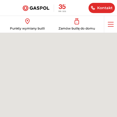
Kontakt
Op
Punkty wymiany butli
Zamów butlę do domu
me