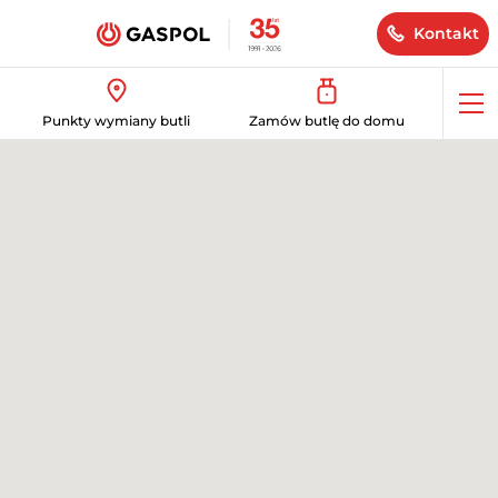
Kontakt
Op
Punkty wymiany butli
Zamów butlę do domu
me