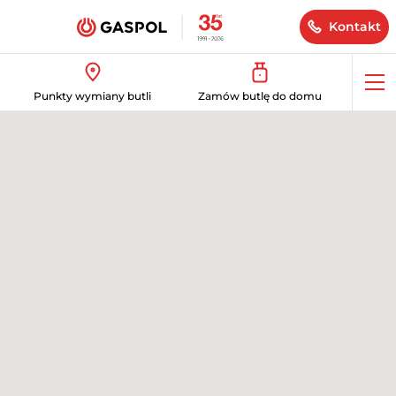
Kontakt
Op
Punkty wymiany butli
Zamów butlę do domu
me