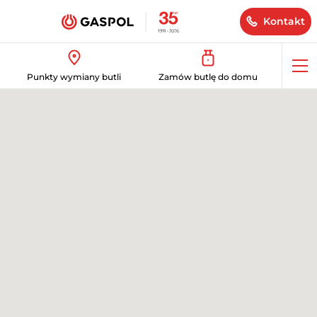
Kontakt
Op
Punkty wymiany butli
Zamów butlę do domu
me