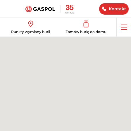
Kontakt
Op
Punkty wymiany butli
Zamów butlę do domu
me