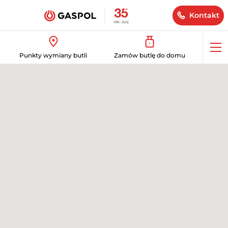
Kontakt
Op
Punkty wymiany butli
Zamów butlę do domu
me