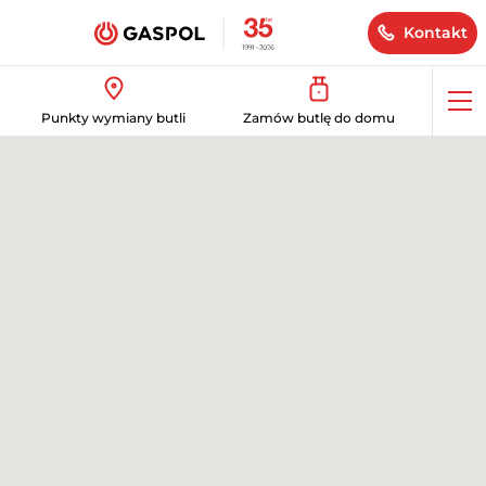
Kontakt
Op
Punkty wymiany butli
Zamów butlę do domu
me