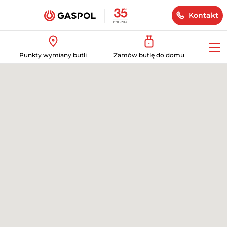
Kontakt
Op
Punkty wymiany butli
Zamów butlę do domu
me