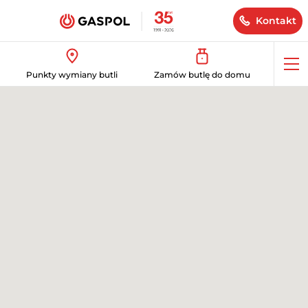
Kontakt
Op
Punkty wymiany butli
Zamów butlę do domu
me