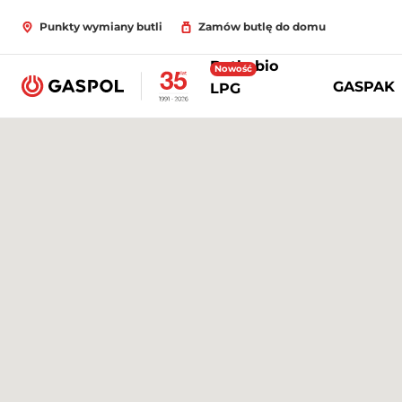
Punkty wymiany butli
Zamów butlę do domu
Butle bio
Nowość
GASPAK
LPG