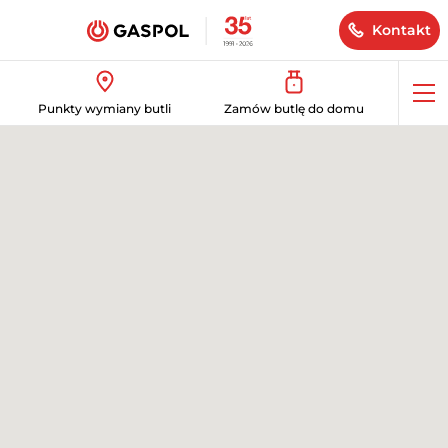
Kontakt
Op
Punkty wymiany butli
Zamów butlę do domu
me