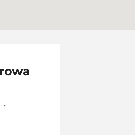
browa
""