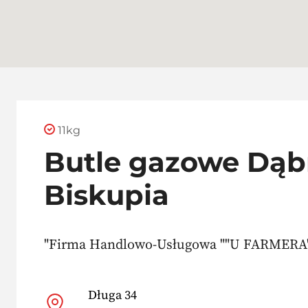
11kg
Butle gazowe Dą
Biskupia
"Firma Handlowo-Usługowa ""U FARMERA"
Długa 34