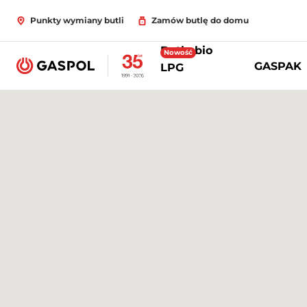
Punkty wymiany butli
Zamów butlę do domu
Butle bio
Nowość
GASPAK
LPG