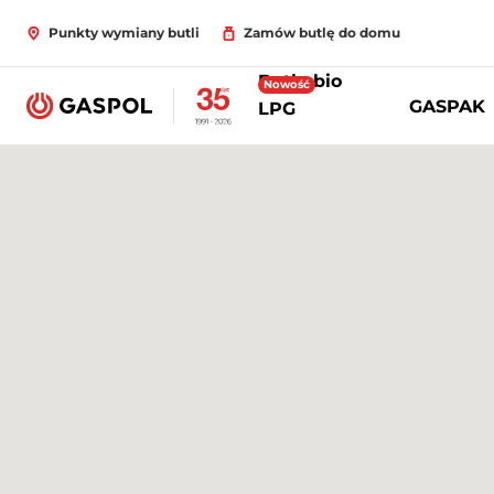
Punkty wymiany butli
Zamów butlę do domu
Butle bio
Nowość
GASPAK
LPG