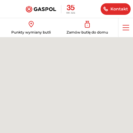
Kontakt
Op
Punkty wymiany butli
Zamów butlę do domu
me