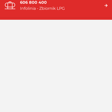
606 800 400
Infolinia - Zbiornik LPG
19 919
Infolinia - Gaz w butlach
Jesteśmy firmą multienergetyczną dostarczającą rozwiązania
energetyczne bazujące na: gazie płynnym (LPG), skroplonym
gazie ziemnym (LNG), systemach hybrydowych (zbiornik LPG i
pompa ciepła).
Czytaj więcej
Facebook
Linkedin
Instagram
Profil
GASPOL
GASPOL
YouTube
GASPOL