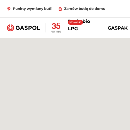
Punkty wymiany butli
Zamów butlę do domu
Butle bio
Nowość
GASPAK
LPG