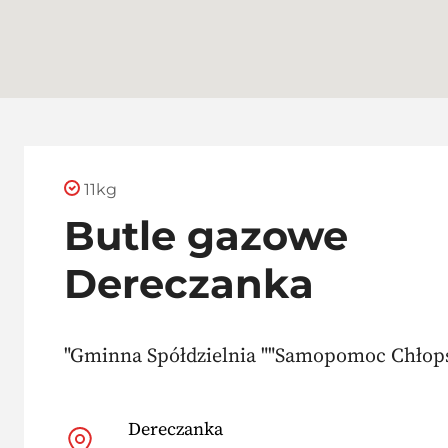
11kg
Butle gazowe
Dereczanka
"Gminna Spółdzielnia ""Samopomoc Chłops
Dereczanka