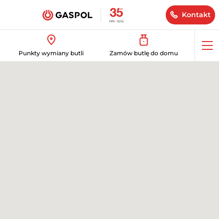
Kontakt
Op
Punkty wymiany butli
Zamów butlę do domu
me