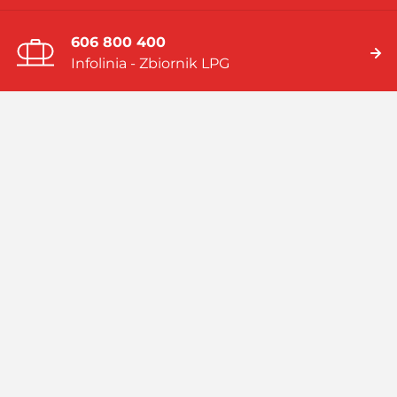
606 800 400
Infolinia - Zbiornik LPG
19 919
Infolinia - Gaz w butlach
Jesteśmy firmą multienergetyczną dostarczającą rozwiązania
energetyczne bazujące na: gazie płynnym (LPG), skroplonym
gazie ziemnym (LNG), systemach hybrydowych (zbiornik LPG i
pompa ciepła).
Czytaj więcej
Facebook
Linkedin
Instagram
Profil
GASPOL
GASPOL
YouTube