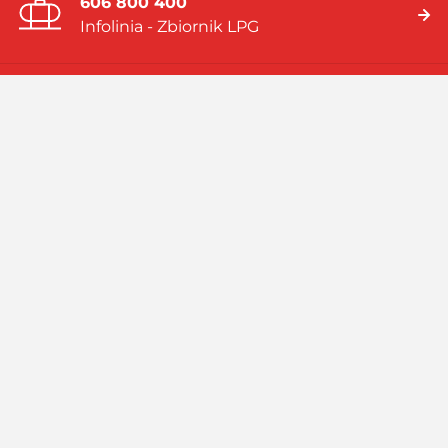
606 800 400
Infolinia - Zbiornik LPG
19 919
Infolinia - Gaz w butlach
Jesteśmy firmą multienergetyczną dostarczającą rozwiązania
energetyczne bazujące na: gazie płynnym (LPG), skroplonym
gazie ziemnym (LNG), systemach hybrydowych (zbiornik LPG i
pompa ciepła).
Czytaj więcej
Facebook
Linkedin
Instagram
Profil
GASPOL
GASPOL
YouTube
GASPOL
O GASPOLU