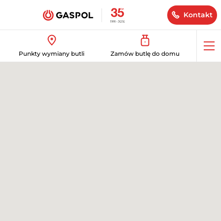
Kontakt
Op
Punkty wymiany butli
Zamów butlę do domu
me