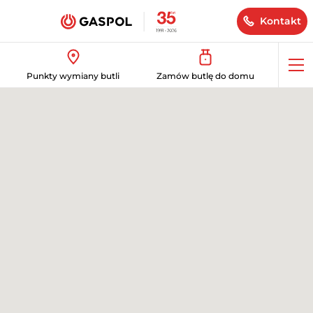
Kontakt
Op
Punkty wymiany butli
Zamów butlę do domu
me