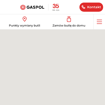
Kontakt
Op
Punkty wymiany butli
Zamów butlę do domu
me