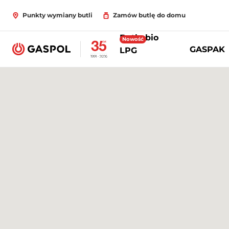
Punkty wymiany butli
Zamów butlę do domu
Butle bio
Nowość
GASPAK
LPG