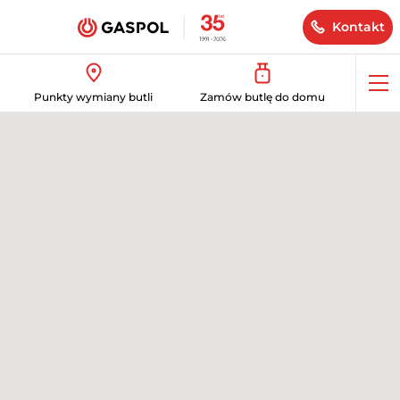
Kontakt
Op
Punkty wymiany butli
Zamów butlę do domu
me