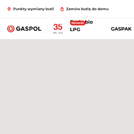
Punkty wymiany butli
Zamów butlę do domu
Butle bio
Nowość
GASPAK
LPG