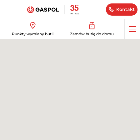
Kontakt
Op
Punkty wymiany butli
Zamów butlę do domu
me