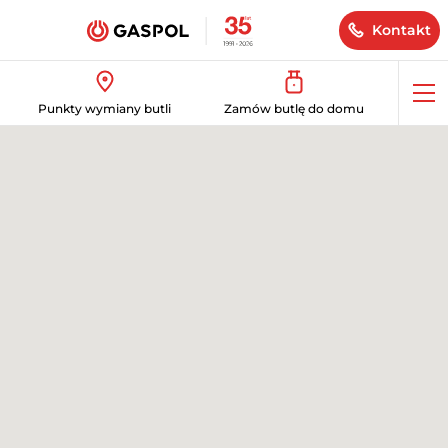
Kontakt
Op
Punkty wymiany butli
Zamów butlę do domu
me