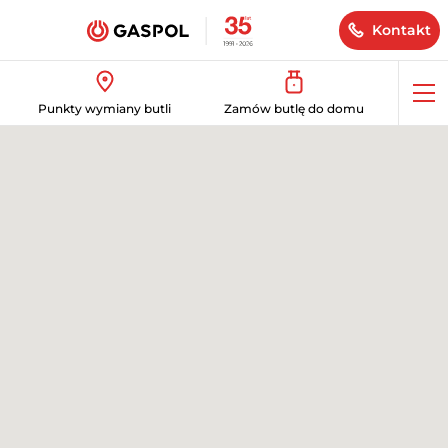
Kontakt
Op
Punkty wymiany butli
Zamów butlę do domu
me