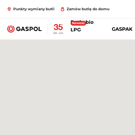
Punkty wymiany butli
Zamów butlę do domu
Butle bio
Nowość
GASPAK
LPG