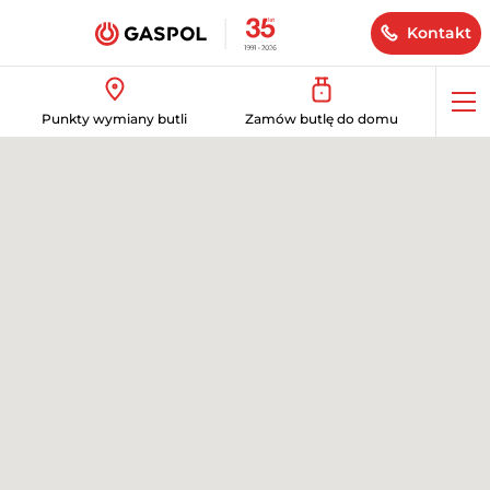
Kontakt
Op
Punkty wymiany butli
Zamów butlę do domu
me