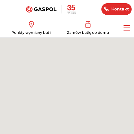
Kontakt
Op
Punkty wymiany butli
Zamów butlę do domu
me