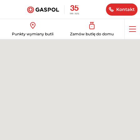
Kontakt
Op
Punkty wymiany butli
Zamów butlę do domu
me