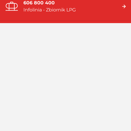
606 800 400
Infolinia - Zbiornik LPG
19 919
Infolinia - Gaz w butlach
Jesteśmy firmą multienergetyczną dostarczającą rozwiązania
energetyczne bazujące na: gazie płynnym (LPG), skroplonym
gazie ziemnym (LNG), systemach hybrydowych (zbiornik LPG i
pompa ciepła).
Czytaj więcej
Facebook
Linkedin
Instagram
Profil
GASPOL
GASPOL
YouTube
GASPOL